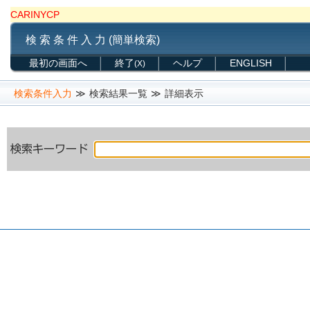
CARINYCP
検 索 条 件 入 力 (簡単検索)
最初の画面へ
終了
ヘルプ
ENGLISH
(X)
検索条件入力
≫
検索結果一覧
≫
詳細表示