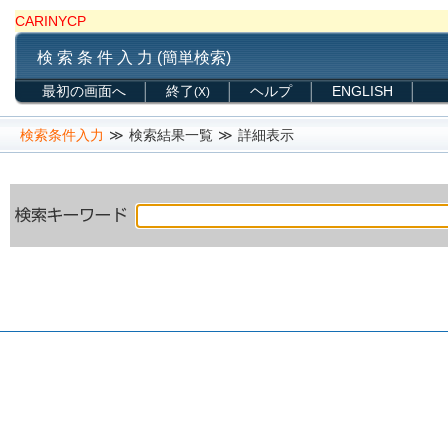
CARINYCP
検 索 条 件 入 力 (簡単検索)
最初の画面へ
終了
ヘルプ
ENGLISH
(X)
検索条件入力
≫
検索結果一覧
≫
詳細表示