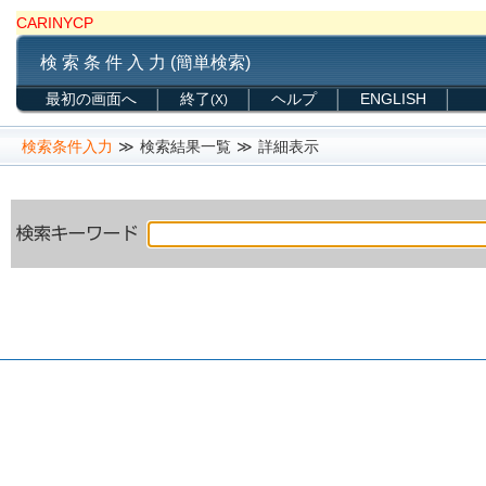
CARINYCP
検 索 条 件 入 力 (簡単検索)
最初の画面へ
終了
ヘルプ
ENGLISH
(X)
検索条件入力
≫
検索結果一覧
≫
詳細表示